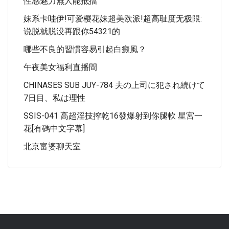
性感魅力無人能抵擋
妹系卡哇伊!可爱樱花妹超美欧派!超高耻度无极限:
说脱就脱没再跟你54321的
哪些不良的習慣容易引起白癜風？
午夜美女福利直播間
CHINASES SUB JUY-784 夫の上司に犯され続けて
7日目、私は理性
SSIS-041 高超淫技搾乾16發爆射到你腿軟 星宮一
花[有碼中文字幕]
北京富婆聊天室