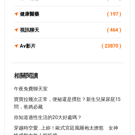
健康醫藥
( 197 )
視訊聊天
( 464 )
Av影片
( 23870 )
相關閱讀
午夜免費聊天室
寶寶​拉幾次正常，便秘還是攢肚？新生兒屎尿屁15
問，爸媽必藏
你知道過性生活的20大好處嗎？
穿越時空愛…上妳！歐式宮廷風睡袍太撩慾 女神