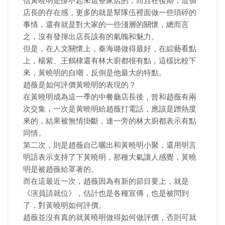
信黃曉明是撐不起來這整家店的，而且在後期，這個
店長的存在感，更多的就是幫隊伍裡面做一些瑣碎的
事情，還有就是對大家的一些淺層的關懷，總而言
之，沒有發揮出店長該有的氣魄和魅力。
但是，在人文關懷上，秦海璐做得最好，在綜藝看點
上，楊紫、王鶴棣還有林大廚都很有點，這樣比較下
來，黃曉明的自嘲，反倒是他最大的特點。
趙薇是如何評價黃曉明的表現的？
在黃曉明成為這一季的中餐廳店長後，曾和趙薇有兩
次交集，一次是黃曉明給趙薇打電話，應該是蹭熱度
來的，結果被無情掛斷，連一旁的林大廚都表示有點
同情。
第二次，則是趙薇自己曬出和黃曉明小聚，還用明言
明語表示支持了下黃曉明，那種大氣讓人感覺，黃曉
明是被趙薇給罩著的。
而在這最近一次，趙薇因為有新的節目要上，就是
《演員請就位》，估計也是各種宣傳，也是被問到
了，對黃曉明如何評價。
趙薇並沒有真的就黃曉明做得如何做評價，否則可就