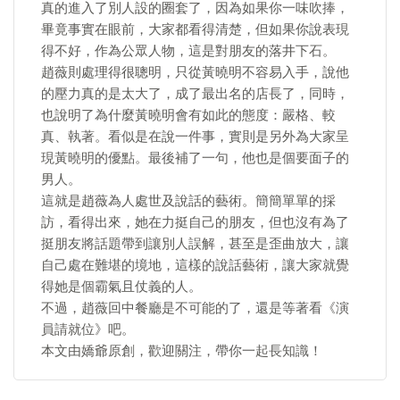
真的進入了別人設的圈套了，因為如果你一味吹捧，
畢竟事實在眼前，大家都看得清楚，但如果你說表現
得不好，作為公眾人物，這是對朋友的落井下石。
趙薇則處理得很聰明，只從黃曉明不容易入手，說他
的壓力真的是太大了，成了最出名的店長了，同時，
也說明了為什麼黃曉明會有如此的態度：嚴格、較
真、執著。看似是在說一件事，實則是另外為大家呈
現黃曉明的優點。最後補了一句，他也是個要面子的
男人。
這就是趙薇為人處世及說話的藝術。簡簡單單的採
訪，看得出來，她在力挺自己的朋友，但也沒有為了
挺朋友將話題帶到讓別人誤解，甚至是歪曲放大，讓
自己處在難堪的境地，這樣的說話藝術，讓大家就覺
得她是個霸氣且仗義的人。
不過，趙薇回中餐廳是不可能的了，還是等著看《演
員請就位》吧。
本文由嬌爺原創，歡迎關注，帶你一起長知識！