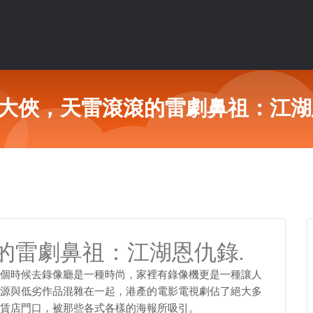
大俠，天雷滾滾的雷劇鼻祖：江湖
的雷劇鼻祖：江湖恩仇錄.
個時候去錄像廳是一種時尚，家裡有錄像機更是一種讓人
源與低劣作品混雜在一起，港產的電影電視劇佔了絕大多
賃店門口，被那些各式各樣的海報所吸引。