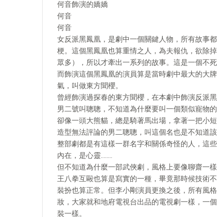
何音飾演的嬌嬌
何音
何音
女反派黑鳳凰，是劇中一個關鍵人物，所有故事都
梗。這個黑鳳凰也算重情之人，為夫報仇，欲除掉
眾多），所以才牽出一系列的故事。這是一個不死
而飾演這個黑鳳凰的演員算是當時劇中最大的大牌
氣，叫做東方聞櫻。
曾經飾演過探春的東方聞櫻，在本劇中飾演反派黑
男二號叫聰聰，不知道為什麼要叫一個類似寵物的
卻像一頭大熊貓，總是騎著馬出場，拿著一把小短
造型無法評論的男二聰聰，叫這個名也是不知道該
整部劇都是有這樣一群名字和關係奇怪的人，這些
內在，是心靈……..
但不知道為什麼一部武俠劇，風格上要像聊齋一樣
王八拳互毆也算是寫實的一種，畢竟那時候技術不
裝扮也算正常。但李小剛演員更換之後，所有風格
妝，大家就和地府電視台出品的電視劇一樣，一個
裝一樣。