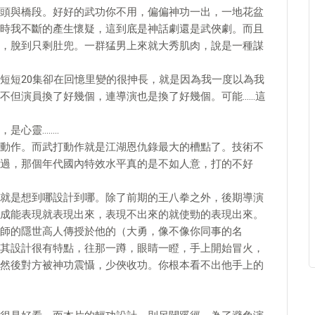
頭與橋段。好好的武功你不用，偏偏神功一出，一地花盆
時我不斷的產生懷疑，這到底是神話劇還是武俠劇。而且
，脫到只剩肚兜。一群猛男上來就大秀肌肉，說是一種謀
短短20集卻在回憶里變的很抻長，就是因為我一度以為我
不但演員換了好幾個，連導演也是換了好幾個。可能……這
是心靈……..
動作。而武打動作就是江湖恩仇錄最大的槽點了。技術不
過，那個年代國內特效水平真的是不如人意，打的不好
就是想到哪設計到哪。除了前期的王八拳之外，後期導演
成能表現就表現出來，表現不出來的就使勁的表現出來。
師的隱世高人傳授於他的（大勇，像不像你同事的名
其設計很有特點，往那一蹲，眼睛一瞪，手上開始冒火，
然後對方被神功震懾，少俠收功。你根本看不出他手上的