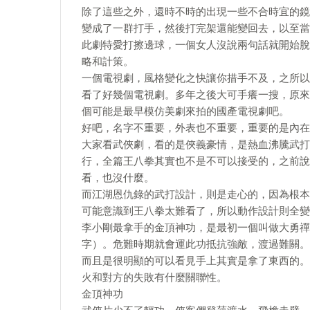
除了這些之外，還時不時的出現一些不合時宜的鏡
變成了一群打手，然後打完架還能變回去，以至當
此劇特愛打擦邊球，一個女人沒說兩句話就開始脫
略和計策。
一個電視劇，風格變化之快讓你措手不及，之所以
看了好幾個電視劇。多年之後大可手癢一搜，原來
個可能是最早模仿美劇來拍的國產電視劇吧。
好吧，名字不重要，外表也不重要，重要的是內在，
大家看武俠劇，看的是俠義豪情，是熱血沸騰武打
行，全篇王八拳其實也不是不可以接受的，之前說
看，也沒什麼。
而江湖恩仇錄的武打設計，則是走心的，因為根本
可能意識到王八拳太難看了，所以動作設計則全變
李小剛最拿手的金頂神功，是最初一個叫做大勇禪
字）。危難時期就會運此功抵抗強敵，渡過難關。
而且是很明顯的可以看見手上其實是拿了東西的。
火和對方的失敗有什麼關聯性。
金頂神功