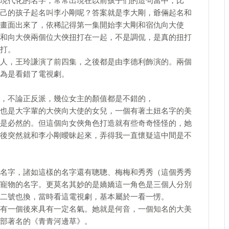
現代化的名字，常常出現在以前孩子們的造句當中，比
己的孩子起名叫李小剛呢？答案就是李大剛，爺倆起名和
畫面出來了，依稀記得第一集開始李大剛和宿仇向大使
和向大俠兩個位大俠扭打在一起，不是調侃，是真的扭打
打。
人，王玲謙演了前四集，之後都是由李德利飾演的。兩個
為是看錯了電視劇。
，不論正反派，幾位女主的顏值都是不錯的，
也是大字輩的大俠向大使的女兒，一個有著土妞名字的美
是必然的。但這個向女俠角色打造就有些奇奇怪怪的，她
後突然就和李小剛曖昧起來，弄得我一直懷疑這中間是不
名字，諸如這樣的名字還有聰聰、梅梅和秀秀（這個秀秀
寵物的名字。更莫名其妙的是嬌嬌這一角色是三個人分別
二號也換，當時看這電視劇，基本屬於一看一愣。
有一個後來具有一定名氣。她就是何音，一個知名的大美
部著名的《青青河邊草》。