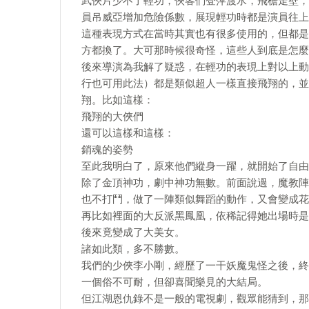
武俠片少不了輕功，俠客們登萍渡水，飛檐走壁，
員吊威亞增加危險係數，展現輕功時都是演員往上
這種表現方式在當時其實也有很多使用的，但都是
方都換了。大可那時候很奇怪，這些人到底是怎麼
後來導演為我解了疑惑，在輕功的表現上對以上動
行也可用此法）都是類似超人一樣直接飛翔的，並
翔。比如這樣：
飛翔的大俠們
還可以這樣和這樣：
銷魂的姿勢
至此我明白了，原來他們縱身一躍，就開始了自由
除了金頂神功，劇中神功無數。前面說過，魔教陣
也不打鬥，做了一陣類似舞蹈的動作，又會變成花
再比如裡面的大反派黑鳳凰，依稀記得她出場時是
後來竟變成了大美女。
諸如此類，多不勝數。
我們的少俠李小剛，經歷了一干妖魔鬼怪之後，終
一個俗不可耐，但卻喜聞樂見的大結局。
但江湖恩仇錄不是一般的電視劇，觀眾能猜到，那