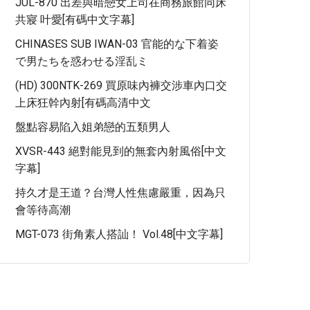
JUL-870 出差與暗戀女上司在商務旅館同床
共寢 叶愛[有碼中文字幕]
CHINASES SUB IWAN-03 官能的な下着姿
で男たちを惑わせる淫乱ミ
(HD) 300NTK-269 買原味內褲交涉車內口交
上床狂幹內射[有碼高清中文
盤點容易陷入姐弟戀的五類男人
XVSR-443 絕對能見到的無套內射風俗[中文
字幕]
持久才是王道？台灣人性焦慮嚴重，因為只
會等待高潮
MGT-073 街角素人搭訕！ Vol.48[中文字幕]