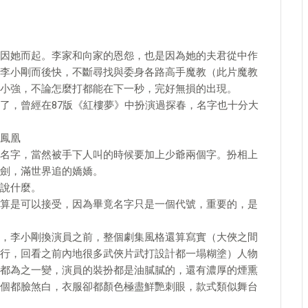
因她而起。李家和向家的恩怨，也是因為她的夫君從中作
李小剛而後快，不斷尋找與委身各路高手魔教（此片魔教
小強，不論怎麼打都能在下一秒，完好無損的出現。
了，曾經在87版《紅樓夢》中扮演過探春，名字也十分大
鳳凰
名字，當然被手下人叫的時候要加上少爺兩個字。扮相上
劍，滿世界追的嬌嬌。
說什麼。
算是可以接受，因為畢竟名字只是一個代號，重要的，是
，李小剛換演員之前，整個劇集風格還算寫實（大俠之間
行，回看之前內地很多武俠片武打設計都一塌糊塗）人物
都為之一變，演員的裝扮都是油膩膩的，還有濃厚的煙熏
個都臉煞白，衣服卻都顏色極盡鮮艷刺眼，款式類似舞台