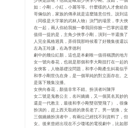
少俠是誰呢？他就是峨眉少俠李小剛。沒錯，一個
如：小剛，小紅，小麗等等。什麼樣的人才會給自
哥倆似的，家族的傳承就是這麼隨意任性。說到這
（同樣是大字輩的武林人物）決鬥的場景，李大俠
在一起，兩人你給我臉一拳我回你臉一巴掌的這麼
值得一提的是，主角少俠李小剛，演到一半還換了
人完全風格迥異，弄得我那時候看了好幾集後還以
左為王玲謙，右為李德利
劇中的幾位紅顏，這也是本劇唯一值得稱讚的地方
女一號向春花，也就是那個和李大剛扭打在一起的
女俠客，人物基礎沒問題，和李小剛產生糾葛似乎
和李小剛世仇在身，是一個單純的對立面存在。之
是落下幾集沒播。
女俠向春花，顏值非常不錯。扮演者叫陳萍
女二號是鬼教公主，名叫嬌嬌，又一個莫名其妙的
還是一代教主，最後和李小剛雙宿雙飛了），很像
扮演的，趕上西天取經的唐長老了。男一號換，女
三個嬌嬌扮演者中，有兩位已經找不到資料了，但
女。後來曾經出現在不少瓊瑤的電視劇中，比如那