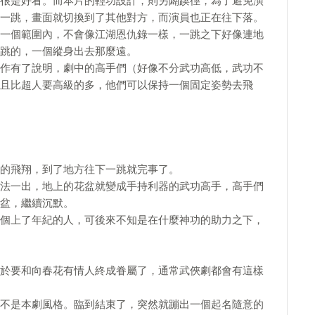
很是好看。而本片的輕功設計，則另闢蹊徑，為了避免演
一跳，畫面就切換到了其他對方，而演員也正在往下落。
一個範圍內，不會像江湖恩仇錄一樣，一跳之下好像連地
跳的，一個縱身出去那麼遠。
作有了說明，劇中的高手們（好像不分武功高低，武功不
且比超人要高級的多，他們可以保持一個固定姿勢去飛
的飛翔，到了地方往下一跳就完事了。
法一出，地上的花盆就變成手持利器的武功高手，高手們
盆，繼續沉默。
個上了年紀的人，可後來不知是在什麼神功的助力之下，
於要和向春花有情人終成眷屬了，通常武俠劇都會有這樣
不是本劇風格。臨到結束了，突然就蹦出一個起名隨意的