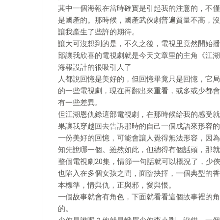
其中一個海報在當時確實是引起我的注意的，不僅
是國產的。那時候，國產武俠劇普遍質量不高，沒
讓我產生了些許的期待。
讓大可沒想到的是，不久之後，電視里竟然開始播
部讓我欣喜的電視劇就是今天文章里的主角《江湖
海報設計的很吸引人了
人都說回憶是美好的，但回憶畢竟只是回憶，它局
的一些電視劇，現在再翻出來重看，或多或少都會
有一些差異。
但江湖恩仇錄這部電視劇，在那時候給我的感受就
果讓我穿越回去告訴那時的自己一個成語來形容的
一份美好的回憶，可能會讓人覺得無法形容，因為
知先說哪一個。雖然如此，但總得有個話頭，那就
整個電視劇20集，情節一句話就可以概況了，少
也陷入在多個女孩之間，面臨抉擇，一個典型的香
本標準，情與仇，正與邪，愛與恨。
一個故事就會有角色，下面就看看這個故事裡的角
的。