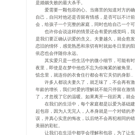
是婚姻失败的最大杀手。
爱需要一颗包容的心。当痛苦的知道对方的确伤
自己，自问对他还是否留有情感，是否可以不计前
会，给孩子一个完整的家庭，同时也给自己一个可
也许你会说这样的情景还会有爱的感觉吗，我感
是我们要正确认识爱的含义。夫妻越久，就会愈发
恋旧的情怀，感觉熟悉和亲切有时就如冬日里的阳
依恋也会伴随你永远。
其实爱只是一些生活中的微小细节，可能有时是
夜里，即使是在梦中他也不忘为你掩紧的被角里。
惦念里，就连你的衣食住行都会有它关切的身影…
许多人都说夫妻久了，就乏味了，不会再有激情
年龄的增长，我们对爱的理解就不能只停留在激情
了，才忽视了它的温暖。如果离开一段距离，就会
在我们的生活中，每个家庭都是以爱为基础建立
起包容，因为人无完人，人本身就是一个对错的矛
误，并真心实意的悔改，以后绝不会再犯相同的错
美丽的彩虹。
让我们在生活中都学会理解和包容，为了让生活