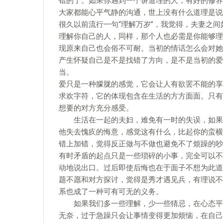
错的了。如果你遇到一个讲道理的人，有好的修养
大家都能心平气静的沟通，世上没有什么道理是说
很久以前流行一句“理解万岁”，我觉得，夫妻之
理解你自己的人，同样，那个人也必需是你能够理
现原来自己也会俗不可耐。当初的情话怎么会对她
产生怀疑自己是不是找错了方向，是不是当初的爱
当。
爱只是一种朦胧的感觉，它会让人有欲罢不能的享
求欢字符，它的体现包含在生活的方方面面。只有
想要的对方充分感受。
生活在一起的夫妇，难免有一时的失误，如果死
他失去愧疚的悔意，感觉这有什么，比起你的蛮横
错上加错，觉得反正做与不做也避免不了烦躁的吵
有时矛盾的起点只是一些琐碎的小事，完全可以不
动地说出口。过后即使后悔也在于面子不想为此道
题不愿和对方探讨，觉得是秀才遇见兵，有理说不
系也成了一种可有可无的义务。
如果我们多一些理解，少一些猜忌，在心态平和
无奈，过于急躁只会让事情变得更加烦恼，在自己