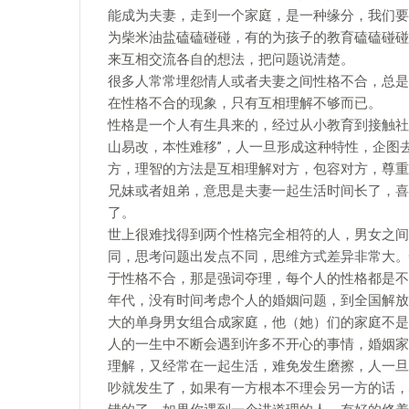
能成为夫妻，走到一个家庭，是一种缘分，我们要
为柴米油盐磕磕碰碰，有的为孩子的教育磕磕碰碰
来互相交流各自的想法，把问题说清楚。
很多人常常埋怨情人或者夫妻之间性格不合，总是
在性格不合的现象，只有互相理解不够而已。
性格是一个人有生具来的，经过从小教育到接触社
山易改，本性难移”，人一旦形成这种特性，企图
方，理智的方法是互相理解对方，包容对方，尊重
兄妹或者姐弟，意思是夫妻一起生活时间长了，喜
了。
世上很难找得到两个性格完全相符的人，男女之间
同，思考问题出发点不同，思维方式差异非常大。
于性格不合，那是强词夺理，每个人的性格都是不
年代，没有时间考虑个人的婚姻问题，到全国解放
大的单身男女组合成家庭，他（她）们的家庭不是
人的一生中不断会遇到许多不开心的事情，婚姻家
理解，又经常在一起生活，难免发生磨擦，人一旦
吵就发生了，如果有一方根本不理会另一方的话，