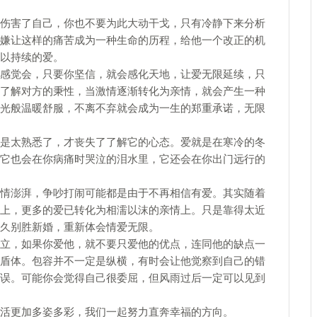
害了自己，你也不要为此大动干戈，只有冷静下来分析
嫌让这样的痛苦成为一种生命的历程，给他一个改正的机
以持续的爱。
觉会，只要你坚信，就会感化天地，让爱无限延续，只
了解对方的秉性，当激情逐渐转化为亲情，就会产生一种
光般温暖舒服，不离不弃就会成为一生的郑重承诺，无限
太熟悉了，才丧失了了解它的心态。爱就是在寒冷的冬
它也会在你病痛时哭泣的泪水里，它还会在你出门远行的
澎湃，争吵打闹可能都是由于不再相信有爱。其实随着
上，更多的爱已转化为相濡以沫的亲情上。只是靠得太近
久别胜新婚，重新体会情爱无限。
，如果你爱他，就不要只爱他的优点，连同他的缺点一
盾体。包容并不一定是纵横，有时会让他觉察到自己的错
误。可能你会觉得自己很委屈，但风雨过后一定可以见到
更加多姿多彩，我们一起努力直奔幸福的方向。