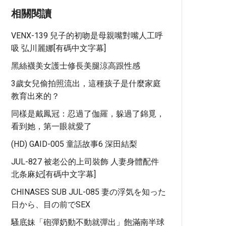
相關閱讀
VENX-139 兒子的初吻是母親嘴對嘴人工呼
吸 弘川麗娜[有碼中文字幕]
黑絲襪美女護士修長美腿涼高跟性感
3歲女兒偷拍照流出，這種孩子是什麼家庭
教育出來的？
同樣是戴鳳冠：忍過了伽羅，躲過了錦覓，
看到她，第一眼就愛了
(HD) GAID-005 童話故事6 深田結梨
JUL-827 被老公的上司裝飾 人妻身體配件
北条麻妃[有碼中文字幕]
CHINASES SUB JUL-085 妻の浮気を知った
日から、目の前でSEX
騷底妹「砲彈奶動不動就彈出」飽滿南半球