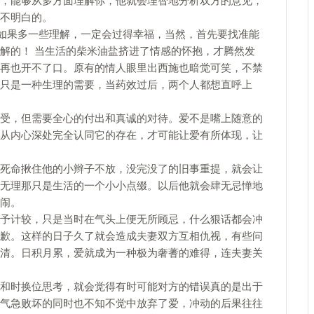
，能够从多方面理解你，他就会理智地分析双方的意见，
不明白的。
间如果多一些理解，一定会过得幸福，当然，首先要找准能
解的！ 当生活的柴米油盐挤进了情感的怀抱，才腾然发
再也开不了口。原有的情人眼里出西施也暗觉可笑，不禁
只是一种生理的需要，当药效过后，两个人都想直呼上
受，但需要全心的付出和真诚的对待。爱不是嘴上随意的
从内心深处完全认同它的存在，才可能让爱有所体现，让
命揪住他的小辫子不放，没完没了的旧事重提，就会让
无理那只是生活的一个小小点缀。以后他就会肆无忌惮地
闹。
予计较，只是当时在气头上便无所顾忌，什么狠话都会冲
歉。这样的日子久了就会造成夫妻双方互相仇视，有些问
清。日积月累，爱就成为一种极为奢蓍的难得，连夫妻关
时换位思考，就会觉得有时可能对方的错误真的是出于
气急败坏的同时也不知不觉中放弃了爱，冲动的后果往往