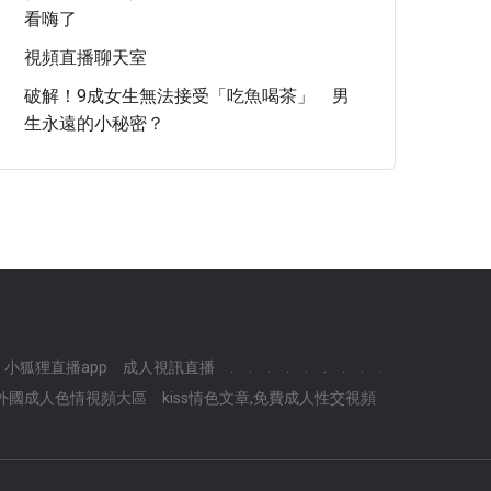
看嗨了
視頻直播聊天室
破解！9成女生無法接受「吃魚喝茶」 男
生永遠的小秘密？
小狐狸直播app
成人視訊直播
.
.
.
.
.
.
.
.
.
外國成人色情視頻大區
kiss情色文章,免費成人性交視頻