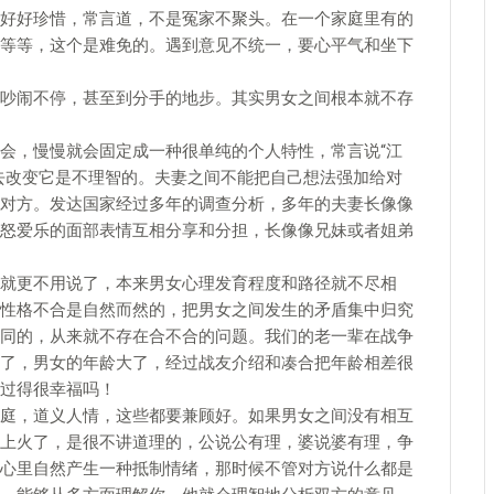
好好珍惜，常言道，不是冤家不聚头。在一个家庭里有的
等等，这个是难免的。遇到意见不统一，要心平气和坐下
吵闹不停，甚至到分手的地步。其实男女之间根本就不存
会，慢慢就会固定成一种很单纯的个人特性，常言说“江
去改变它是不理智的。夫妻之间不能把自己想法强加给对
对方。发达国家经过多年的调查分析，多年的夫妻长像像
怒爱乐的面部表情互相分享和分担，长像像兄妹或者姐弟
就更不用说了，本来男女心理发育程度和路径就不尽相
性格不合是自然而然的，把男女之间发生的矛盾集中归究
同的，从来就不存在合不合的问题。我们的老一辈在战争
了，男女的年龄大了，经过战友介绍和凑合把年龄相差很
过得很幸福吗！
庭，道义人情，这些都要兼顾好。如果男女之间没有相互
上火了，是很不讲道理的，公说公有理，婆说婆有理，争
心里自然产生一种抵制情绪，那时候不管对方说什么都是