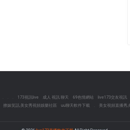
.
.
.
173視訊live
成人 視訊 聊天
69色情網站
live173交友視訊
撩妺笑話,美女秀視頻娛樂社區
uu聊天軟件下載
.
美女視頻直播秀,