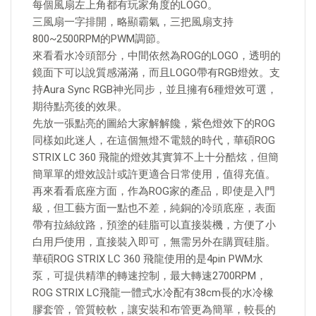
每個風扇左上角都有玩家角度的LOGO。
三風扇一字排開，略顯霸氣，三把風扇支持
800~2500RPM的PWM調節。
來看看水冷頭部分，中間依然為ROG的LOGO，透明的
鏡面下可以說質感滿滿，而且LOGO帶有RGB燈效。支
持Aura Sync RGB神光同步，並且擁有6種燈效可選，
期待點亮後的效果。
先放一張點亮的圖給大家解解饞，紫色燈效下的ROG
同樣如此迷人，在這個無燈不電競的時代，華碩ROG
STRIX LC 360 飛龍的燈效其實算不上十分酷炫，但簡
簡單單的燈效設計或許更適合日常使用，值得充值。
再來看看底座方面，作為ROG家的產品，即使是入門
級，但工藝方面一點也不差，純銅的冷頭底座，表面
帶有拉絲紋路，預塗的硅脂可以直接裝機，方便了小
白用戶使用，直接裝入即可，無需另外在購買硅脂。
華碩ROG STRIX LC 360 飛龍使用的是4pin PWM水
泵，可提供精準的轉速控制，最大轉速2700RPM，
ROG STRIX LC飛龍一體式水冷配有38cm長的水冷橡
膠套管，管質較軟，讓安裝和布管更為簡單，較長的