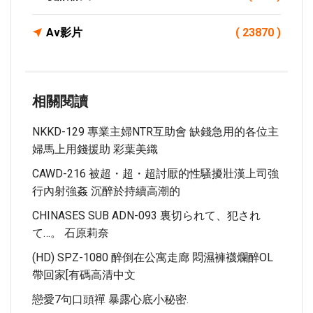
Av影片
( 23870 )
相關閱讀
NKKD-129 專業主婦NTR互助會 缺錢急用的各位主
婦馬上用錢援助 彩葉美織
CAWD-216 被超・超・超討厭的性騷擾壯漢上司強
行內射強姦 沉醉於持續高潮的
CHINASES SUB ADN-093 裏切られて、犯され
て…。 石原莉奈
(HD) SPZ-1080 醉倒在公寓走廊 悶濕褲襪爛醉OL
帶回家[有碼高清中文
戀愛7句口頭禪 暴露心底小秘密.