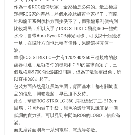
作為一名ROG信仰玩家，全家桶是必備的。最近極度
迷戀ROG家的產品，差個水冷就組齊全家桶了，而龍
神和龍王系列價格方面接受不了，而飛龍系列價格則
比較親民，所以入手了ROG STRIX LC飛龍360一體式
水冷，自帶Aura Sync RGB神光同步，可以說十分酷炫
十足，在設計方面也比較有個性，果斷選擇充值一
波。
華碩ROG STRIX LC一共有120/240/360三種規格的散
熱器可選，這就看你的機箱和CPU的需求而定了，三
個規格壓9700K雖然都沒問題，但為了散熱更出色，所
以直接360走起了。
包裝方面依然是紅黑為主調，背面基本上都有關於產
品的信息，開箱走起，早已迫不及待。
此次，華碩ROG STRIX LC 360 飛龍標配了三把12cm
風扇，並且均做了升級，黑色的設計可以說算是一個
低調的實力派。可以見到中間為ROG的LOGO，信仰滿
滿。
而風扇背面則為一系列電壓、電流等參數。