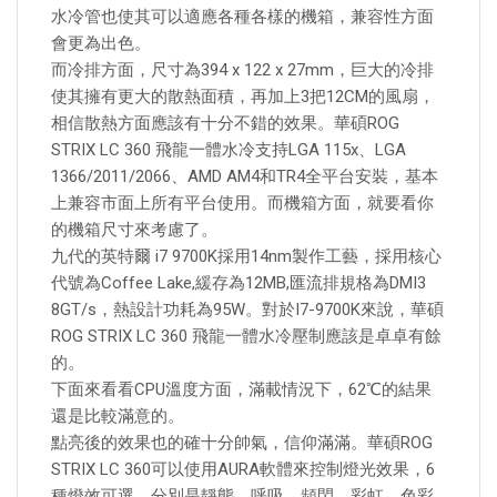
水冷管也使其可以適應各種各樣的機箱，兼容性方面
會更為出色。
而冷排方面，尺寸為394 x 122 x 27mm，巨大的冷排
使其擁有更大的散熱面積，再加上3把12CM的風扇，
相信散熱方面應該有十分不錯的效果。華碩ROG
STRIX LC 360 飛龍一體水冷支持LGA 115x、LGA
1366/2011/2066、AMD AM4和TR4全平台安裝，基本
上兼容市面上所有平台使用。而機箱方面，就要看你
的機箱尺寸來考慮了。
九代的英特爾 i7 9700K採用14nm製作工藝，採用核心
代號為Coffee Lake,緩存為12MB,匯流排規格為DMI3
8GT/s，熱設計功耗為95W。對於I7-9700K來說，華碩
ROG STRIX LC 360 飛龍一體水冷壓制應該是卓卓有餘
的。
下面來看看CPU溫度方面，滿載情況下，62℃的結果
還是比較滿意的。
點亮後的效果也的確十分帥氣，信仰滿滿。華碩ROG
STRIX LC 360可以使用AURA軟體來控制燈光效果，6
種燈效可選，分別是靜態、呼吸、頻閃、彩虹、色彩