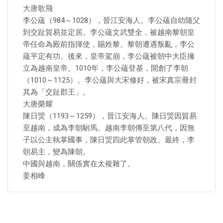
大唐歌飛
李公蘊（984～1028），晉江安海人。李公蘊自幼隨父
到交趾貿易並定居。李公蘊文武雙全，被越南黎朝皇
帝任命為殿前指揮使，賜姓黎。黎朝遭遇叛亂，李公
蘊平定有功。後來，皇帝駕崩，李公蘊被朝中大臣擁
立為越南皇帝。1010年，李公蘊登基，開創了李朝
（1010～1125）。李公蘊與大宋修好，被宋真宗冊封
其為「交趾郡王」。
大唐榮耀
陳日煚（1193～1259），晉江安海人。陳日煚因貿易
至越南，成為李朝駙馬。越南李朝傳至第八代，因無
子以公主執掌國事，陳日煚四此掌管朝政。最終，李
朝易主，變為陳朝。
中國與越南，關係實在太複雜了。
姜相峰