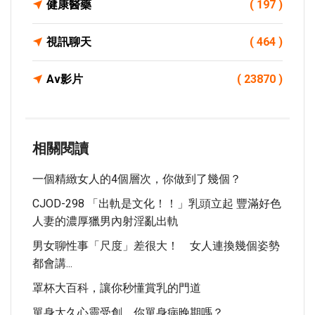
健康醫藥
( 197 )
視訊聊天
( 464 )
Av影片
( 23870 )
相關閱讀
一個精緻女人的4個層次，你做到了幾個？
CJOD-298 「出軌是文化！！」乳頭立起 豐滿好色
人妻的濃厚獵男內射淫亂出軌
男女聊性事「尺度」差很大！ 女人連換幾個姿勢
都會講...
罩杯大百科，讓你秒懂賞乳的門道
單身太久心靈受創、你單身病晚期嗎？