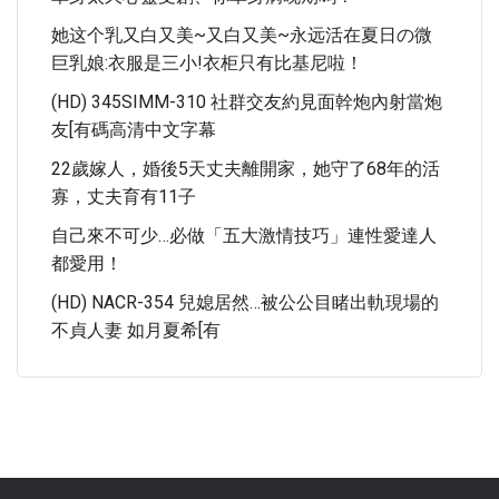
她这个乳又白又美~又白又美~永远活在夏日の微
巨乳娘:衣服是三小!衣柜只有比基尼啦！
(HD) 345SIMM-310 社群交友約見面幹炮內射當炮
友[有碼高清中文字幕
22歲嫁人，婚後5天丈夫離開家，她守了68年的活
寡，丈夫育有11子
自己來不可少…必做「五大激情技巧」連性愛達人
都愛用！
(HD) NACR-354 兒媳居然…被公公目睹出軌現場的
不貞人妻 如月夏希[有