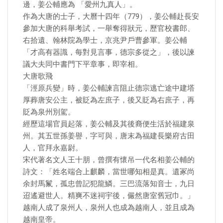
邊，姜公輔應為 「愛州九真人」。
作為大唐的士子，大曆十四年（779），姜公輔赴長安
參加大唐的科舉考試，一舉奪得狀元，歷官校書郎、
右拾遺、翰林院為學士，京兆尹戶曹參軍。姜公輔
「才高有器識，每對見言事，德宗多從之」，後以諫
議大夫同中書門下平章事，即宰相。
大唐歌飛
「涇原兵變」時，姜公輔諫言阻止德宗逃亡途中建塔
厚葬唐安公主，被貶為左庶子，後又貶為右庶子，再
貶為泉州別駕。
經歷這場官員起落，姜公輔及其後裔便生活於福建泉
州。其五世孫姜譽，字可與，唐末為福建長樂府古田
人，官拜永嘉尉。
宋代著名文人王十朋，曾撰有懷吊一代名相姜公輔的
詩文：「姓名端合上麒麟，當世哪知相是真。遺冢尚
余封馬鬣，孤忠曾記犯龍鱗。三巴流落知音士，九日
迢遙避世人。精爽不迷祠宇後，儼然唐室舊冠巾。」
越南人成了泉州人，泉州人也成為越南人，並且成為
越南皇帝。