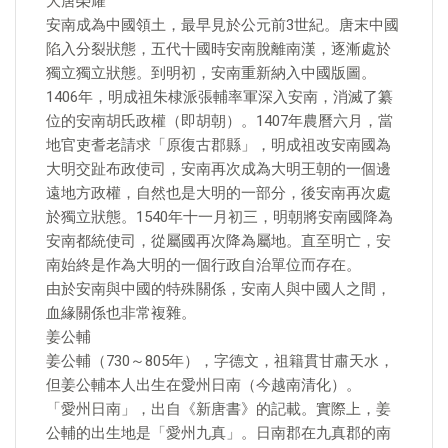
大唐榮耀
安南成為中國領土，最早見於公元前3世紀。唐末中國
陷入分裂狀態，五代十國時安南脫離南漢，逐漸處於
獨立獨立狀態。到明初，安南重新納入中國版圖。
1406年，明成祖朱棣派張輔率軍深入安南，消滅了纂
位的安南胡氏政權（即胡朝）。1407年農曆六月，當
地官吏耆老請求「原復古郡縣」，明成祖改安南國為
大明交趾布政使司，安南再次成為大明王朝的一個邊
遠地方政權，自然也是大明的一部分，後安南再次處
於獨立狀態。1540年十一月初三，明朝將安南國降為
安南都統使司，從屬國再次降為屬地。直至明亡，安
南始終是作為大明的一個行政自治單位而存在。
由於安南與中國的特殊關係，安南人與中國人之間，
血緣關係也非常複雜。
姜公輔
姜公輔（730～805年），字德文，祖籍貫甘肅天水，
但姜公輔本人出生在愛州日南（今越南清化）。
「愛州日南」，出自《新唐書》的記載。實際上，姜
公輔的出生地是「愛州九真」。日南郡在九真郡的南